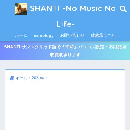
SHANTI -No Music No
Life-
ホーム
monology
お問い合わせ
徒然思うこと
SHANTI サンスクリッド語で「平和」パソコン設定・不用品回
収買取承ります
ホーム
2021年