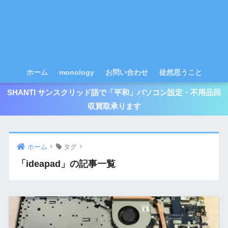
ホーム
monology
お問い合わせ
徒然思うこと
SHANTI サンスクリッド語で「平和」パソコン設定・不用品回
収買取承ります
ホーム
タグ
「ideapad」の記事一覧