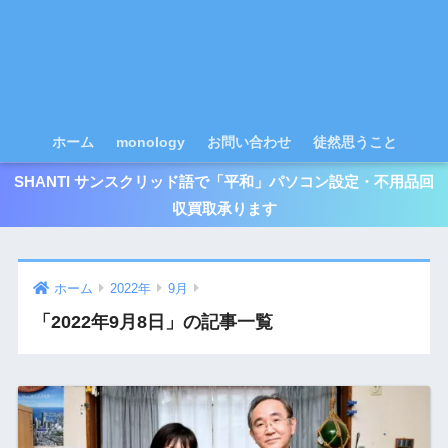
ホーム
monology
お問い合わせ
徒然思うこと
SHANTI サンスクリッド語で「平和」パソコン設定・不用品回
収買取承ります
ホーム
2022年
9月
「2022年9月8日」の記事一覧