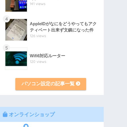
141 views
4
AppleIDがなにをどうやってもアク
ティベート出来ず文鎮になった件
126 views
5
Wifi6対応ルーター
120 views
パソコン設定の記事一覧
オンラインショップ