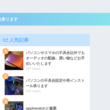
取承ります
人気記事
1
パソコンやスマホの不具合以外でも
オーディオの配線、買い物などお手
伝いいたします
247 views
2
パソコンの不具合設定や再インスト
ール承ります
204 views
3
applewatchと健康