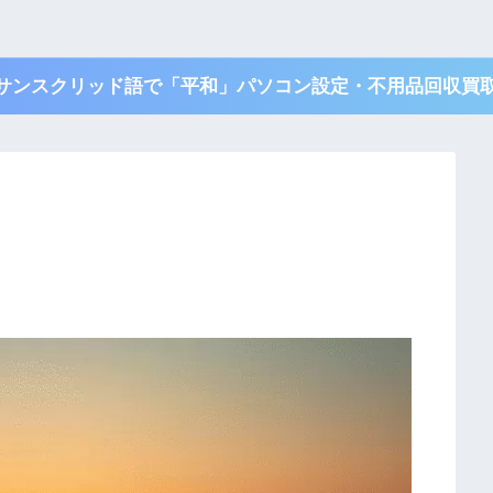
TI サンスクリッド語で「平和」パソコン設定・不用品回収買