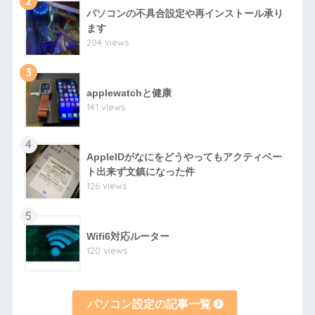
2
パソコンの不具合設定や再インストール承り
ます
204 views
3
applewatchと健康
141 views
4
AppleIDがなにをどうやってもアクティベー
ト出来ず文鎮になった件
126 views
5
Wifi6対応ルーター
120 views
パソコン設定の記事一覧