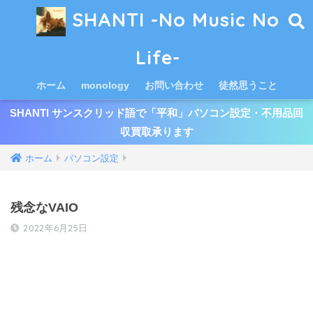
SHANTI -No Music No
Life-
ホーム
monology
お問い合わせ
徒然思うこと
SHANTI サンスクリッド語で「平和」パソコン設定・不用品回
収買取承ります
ホーム
パソコン設定
残念なVAIO
2022年6月25日