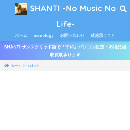
SHANTI -No Music No
Life-
ホーム
monology
お問い合わせ
徒然思うこと
SHANTI サンスクリッド語で「平和」パソコン設定・不用品回
収買取承ります
ホーム
audio