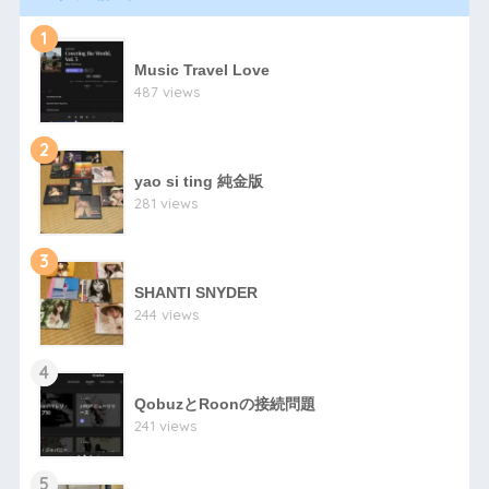
1
Music Travel Love
487 views
2
yao si ting 純金版
281 views
3
SHANTI SNYDER
244 views
4
QobuzとRoonの接続問題
241 views
5