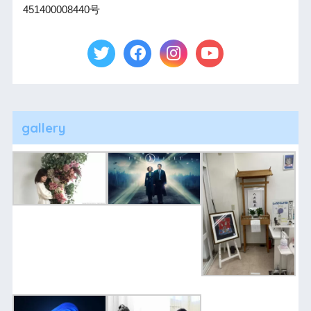
451400008440号
gallery