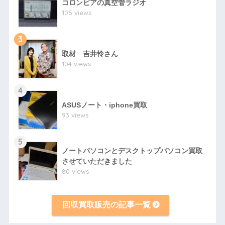
コロンビアの真空管ラジオ
105 views
3
取材 吉井怜さん
104 views
4
ASUSノート・iphone買取
93 views
5
ノートパソコンとデスクトップパソコン買取
させていただきました
80 views
回収買取販売の記事一覧