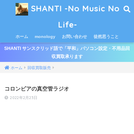
SHANTI -No Music No
Life-
ホーム
monology
お問い合わせ
徒然思うこと
SHANTI サンスクリッド語で「平和」パソコン設定・不用品回
収買取承ります
ホーム
回収買取販売
コロンビアの真空管ラジオ
2022年2月23日