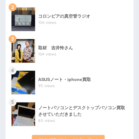
2
コロンビアの真空管ラジオ
106 views
3
取材 吉井怜さん
104 views
4
ASUSノート・iphone買取
93 views
5
ノートパソコンとデスクトップパソコン買取
させていただきました
80 views