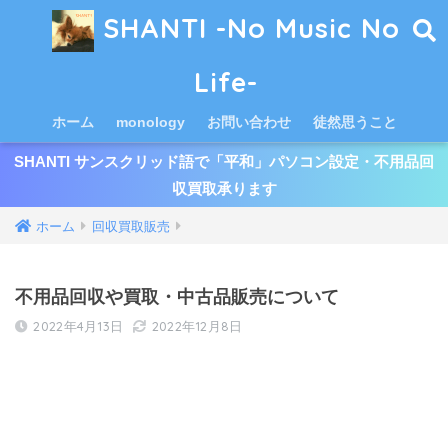
SHANTI -No Music No
Life-
ホーム
monology
お問い合わせ
徒然思うこと
SHANTI サンスクリッド語で「平和」パソコン設定・不用品回
収買取承ります
ホーム
回収買取販売
不用品回収や買取・中古品販売について
2022年4月13日
2022年12月8日