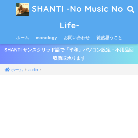
SHANTI -No Music No
Life-
ホーム
monology
お問い合わせ
徒然思うこと
SHANTI サンスクリッド語で「平和」パソコン設定・不用品回
収買取承ります
ホーム
audio