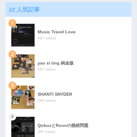
人気記事
1
Music Travel Love
487 views
2
yao si ting 純金版
281 views
3
SHANTI SNYDER
244 views
4
QobuzとRoonの接続問題
241 views