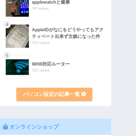
applewatchと健康
141 views
4
AppleIDがなにをどうやってもアク
ティベート出来ず文鎮になった件
125 views
5
Wifi6対応ルーター
120 views
パソコン設定の記事一覧
オンラインショップ