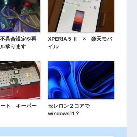
の不具合設定や再
XPERIA 5 Ⅱ × 楽天モバ
ール承ります
イル
Uノート キーボー
セレロン２コアで
windows11？