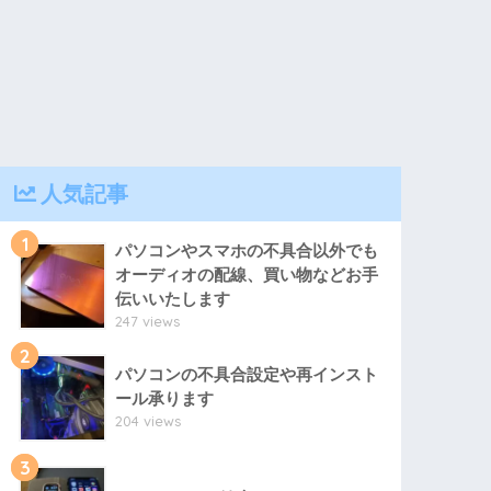
人気記事
1
パソコンやスマホの不具合以外でも
オーディオの配線、買い物などお手
伝いいたします
247 views
2
パソコンの不具合設定や再インスト
ール承ります
204 views
3