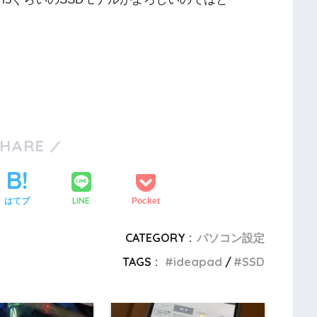
SHARE
LINE
はてブ
Pocket
CATEGORY :
パソコン設定
TAGS :
ideapad
SSD